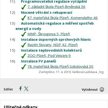
11)
Programovatelná regulace vytápění
7. základní škola Plzeň,Brněnská 36
12)
Nucené větrání s rekuperací
87. mateřská škola Plzeň, Komenského 46
13)
Automatická regulace a měření spotřeb
energií a vody
MMP, Škroupova 5, Plzeň
14)
Instalace úsporných sprchových hlavic
Bazén Slovany, NGP 42, Plzeň
15)
Instalace teplovodních kolektorů
ZOO Plzeň, Pod Viniceni 9
16)
Instalace FV panelů
78. mateřská škola Plzeň,Sokolovská 30
Zveřejněno: 17. 4. 2019, Vaňková Ladislava , Ing.
Sdílet
Vytisknout
Užitečné odkazy