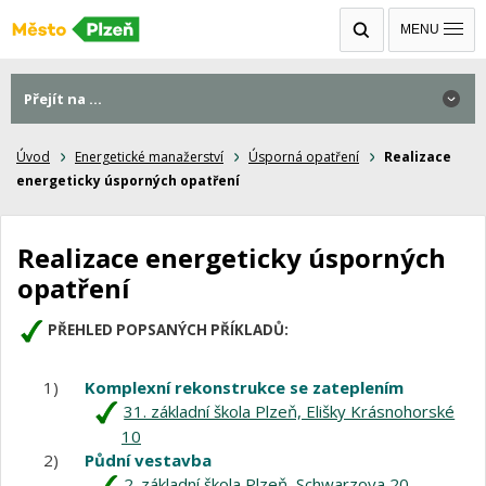
MENU
Přejít na ...
Úvod
Energetické manažerství
Úsporná opatření
Realizace
energeticky úsporných opatření
Realizace energeticky úsporných
opatření
PŘEHLED POPSANÝCH PŘÍKLADŮ:
1)
Komplexní rekonstrukce se zateplením
31. základní škola Plzeň, Elišky Krásnohorské
10
2)
Půdní vestavba
2. základní škola Plzeň, Schwarzova 20