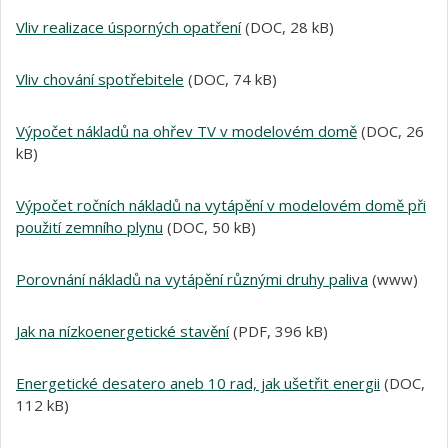
Vliv realizace úsporných opatření
(DOC, 28 kB)
Vliv chování spotřebitele
(DOC, 74 kB)
Výpočet nákladů na ohřev TV v modelovém domě
(DOC, 26
kB)
Výpočet ročních nákladů na vytápění v modelovém domě při
použití zemního plynu
(DOC, 50 kB)
Porovnání nákladů na vytápění různými druhy paliva
(www)
Jak na nízkoenergetické stavění
(PDF, 396 kB)
Energetické desatero aneb 10 rad, jak ušetřit energii
(DOC,
112 kB)