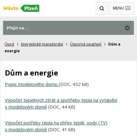
MENU
Přejít na ...
Úvod
Energetické manažerství
Úsporná opatření
Dům a
energie
Dům a energie
Popis modelového domu
(DOC, 452 kB)
Výpočet tepelných ztrát a spotřeby tepla na vytápění
v modelovém domě
(DOC, 44 kB)
Výpočet potřeby tepla na ohřev teplé vody (TV)
v modelovém domě
(DOC, 41 kB)