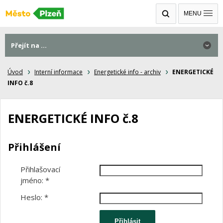
MENU
Přejít na ...
Úvod
Interní informace
Energetické info - archiv
ENERGETICKÉ
INFO č.8
ENERGETICKÉ INFO č.8
Přihlášení
Přihlašovací
jméno:
*
Heslo:
*
Přihlásit