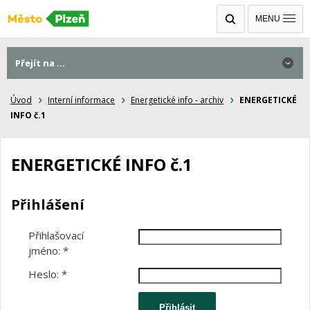
MENU
Přejít na ...
Úvod
Interní informace
Energetické info - archiv
ENERGETICKÉ
INFO č.1
ENERGETICKÉ INFO č.1
Přihlášení
Přihlašovací
jméno:
*
Heslo:
*
Přihlásit