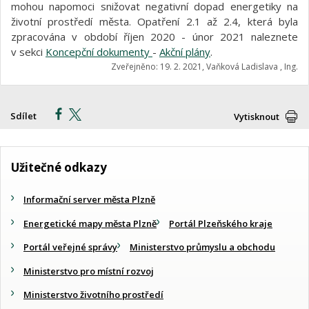
mohou napomoci snižovat negativní dopad energetiky na
životní prostředí města. Opatření 2.1 až 2.4, která byla
zpracována v období říjen 2020 - únor 2021 naleznete
v sekci
Koncepční dokumenty
-
Akční plány
.
Zveřejněno: 19. 2. 2021, Vaňková Ladislava , Ing.
Sdílet
Vytisknout
Užitečné odkazy
Informační server města Plzně
Energetické mapy města Plzně
Portál Plzeňského kraje
Portál veřejné správy
Ministerstvo průmyslu a obchodu
Ministerstvo pro místní rozvoj
Ministerstvo životního prostředí