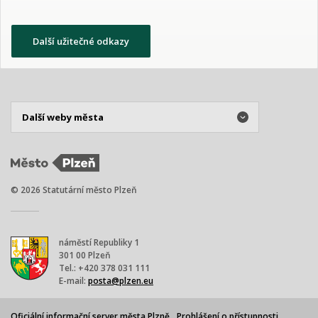
Další užitečné odkazy
© 2026 Statutární město Plzeň
náměstí Republiky 1
301 00 Plzeň
Tel.: +420 378 031 111
E-mail:
posta@plzen.eu
Oficiální informační server města Plzně
Prohlášení o přístupnosti