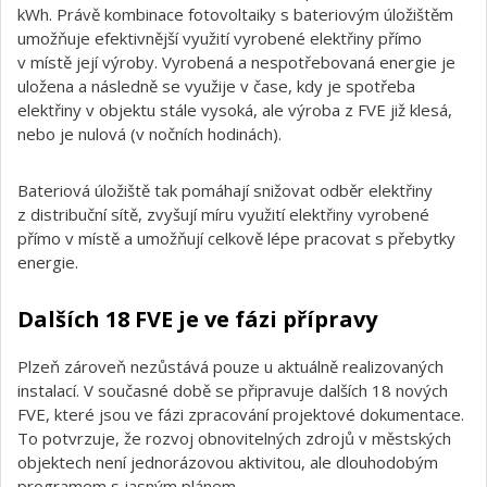
kWh. Právě kombinace fotovoltaiky s bateriovým úložištěm
umožňuje efektivnější využití vyrobené elektřiny přímo
v místě její výroby. Vyrobená a nespotřebovaná energie je
uložena a následně se využije v čase, kdy je spotřeba
elektřiny v objektu stále vysoká, ale výroba z FVE již klesá,
nebo je nulová (v nočních hodinách).
Bateriová úložiště tak pomáhají snižovat odběr elektřiny
z distribuční sítě, zvyšují míru využití elektřiny vyrobené
přímo v místě a umožňují celkově lépe pracovat s přebytky
energie.
Dalších 18 FVE je ve fázi přípravy
Plzeň zároveň nezůstává pouze u aktuálně realizovaných
instalací. V současné době se připravuje dalších 18 nových
FVE, které jsou ve fázi zpracování projektové dokumentace.
To potvrzuje, že rozvoj obnovitelných zdrojů v městských
objektech není jednorázovou aktivitou, ale dlouhodobým
programem s jasným plánem.