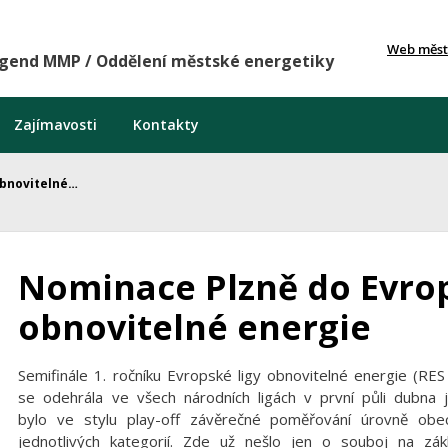
Web měst
agend MMP / Oddělení městské energetiky
Zajímavosti
Kontakty
obnovitelné…
Nominace Plzně do Evrop
obnovitelné energie
Semifinále 1. ročníku Evropské ligy obnovitelné energie (RE
se odehrála ve všech národních ligách v první půli dubna j
bylo ve stylu play-off závěrečné poměřování úrovně obec
jednotlivých kategorií. Zde už nešlo jen o souboj na zá