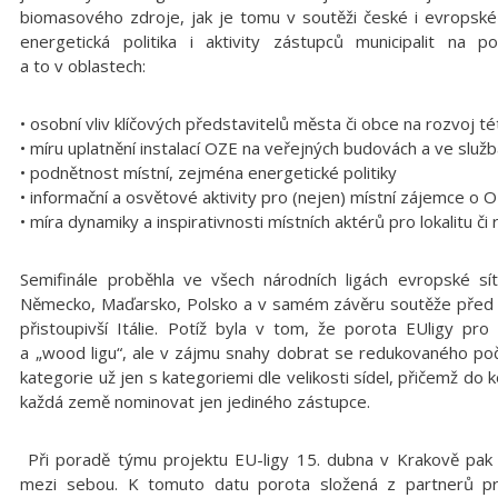
biomasového zdroje, jak je tomu v soutěži české i evropské
energetická politika i aktivity zástupců municipalit na p
a to v oblastech:
• osobní vliv klíčových představitelů města či obce na rozvoj té
• míru uplatnění instalací OZE na veřejných budovách a ve služb
• podnětnost místní, zejména energetické politiky
• informační a osvětové aktivity pro (nejen) místní zájemce o
• míra dynamiky a inspirativnosti místních aktérů pro lokalitu či 
Semifinále proběhla ve všech národních ligách evropské sítě
Německo, Maďarsko, Polsko a v samém závěru soutěže před z
přistoupivší Itálie. Potíž byla v tom, že porota EUligy pro 
a „wood ligu“, ale v zájmu snahy dobrat se redukovaného p
kategorie už jen s kategoriemi dle velikosti sídel, přičemž do 
každá země nominovat jen jediného zástupce.
Při poradě týmu projektu EU-ligy 15. dubna v Krakově pak n
mezi sebou. K tomuto datu porota složená z partnerů pro