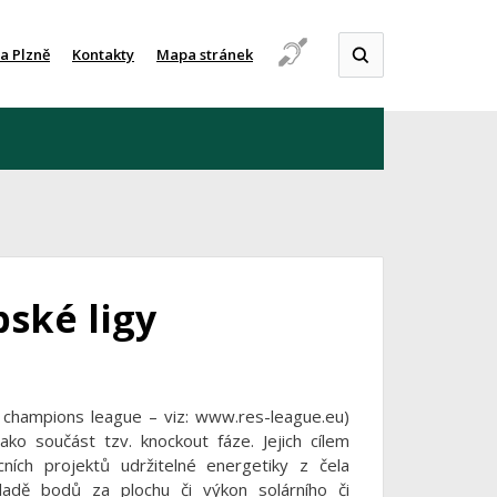
a Plzně
Kontakty
Mapa stránek
ské ligy
S champions league – viz: www.res-league.eu)
ako součást tzv. knockout fáze. Jejich cílem
ních projektů udržitelné energetiky z čela
kladě bodů za plochu či výkon solárního či