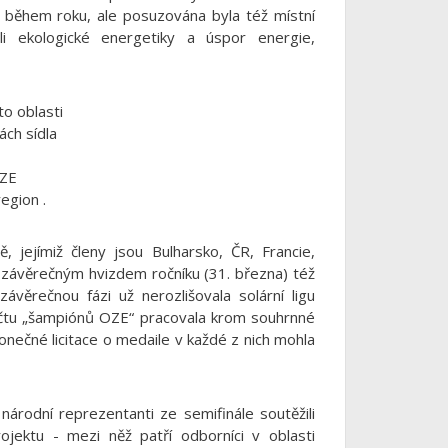
 během roku, ale posuzována byla též místní
oli ekologické energetiky a úspor energie,
to oblasti
ách sídla
 OZE
region .
, jejímiž členy jsou Bulharsko, ČR, Francie,
ávěrečným hvizdem ročníku (31. března) též
závěrečnou fázi už nerozlišovala solární ligu
očtu „šampiónů OZE“ pracovala krom souhrnné
konečné licitace o medaile v každé z nich mohla
árodní reprezentanti ze semifinále soutěžili
jektu - mezi něž patří odborníci v oblasti