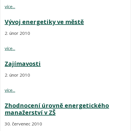
více...
Vývoj energetiky ve městě
2. únor 2010
více...
Zajímavosti
2. únor 2010
více...
Zhodnocení úrovně energetického
manažerství v ZŠ
30. červenec 2010