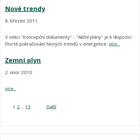
Nové trendy
8. březen 2011
V sekci "Koncepční dokumenty" - "Akční plány" je k dispozici
čtvrté pokračování Nových trendů v energetice.
více...
Zemní plyn
2. únor 2010
více...
1
2
...
15
Další