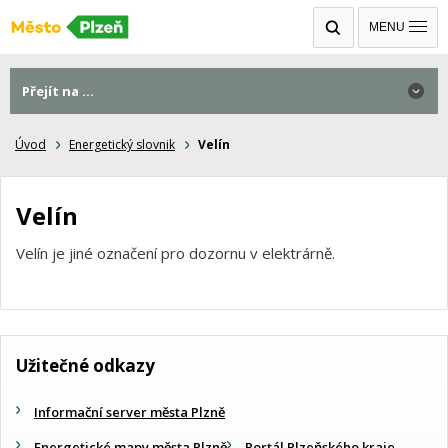
MENU
Přejít na ...
Úvod
Energetický slovnik
Velín
Velín
Velín je jiné označení pro dozornu v elektrárně.
Užitečné odkazy
Informační server města Plzně
Energetické mapy města Plzně
Portál Plzeňského kraje