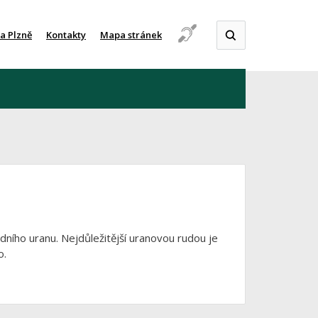
a Plzně
Kontakty
Mapa stránek
ího uranu. Nejdůležitější uranovou rudou je
o.