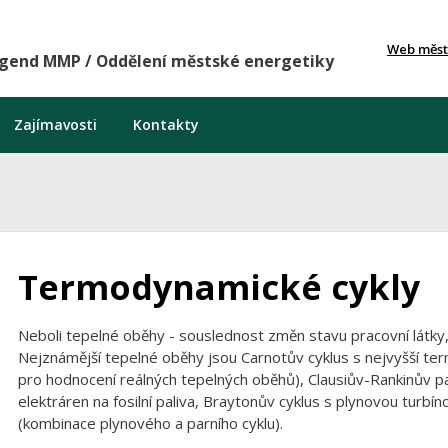
Web měst
agend MMP / Oddělení městské energetiky
Zajímavosti
Kontakty
Termodynamické cykly
Neboli tepelné oběhy - souslednost změn stavu pracovní látky,
Nejznámější tepelné oběhy jsou Carnotův cyklus s nejvyšší ter
pro hodnocení reálných tepelných oběhů), Clausiův-Rankinův pa
elektráren na fosilní paliva, Braytonův cyklus s plynovou turbí
(kombinace plynového a parního cyklu).