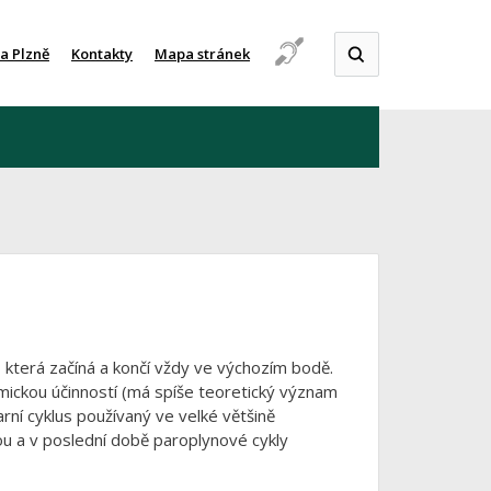
a Plzně
Kontakty
Mapa stránek
 která začíná a končí vždy ve výchozím bodě.
mickou účinností (má spíše teoretický význam
rní cyklus používaný ve velké většině
nou a v poslední době paroplynové cykly