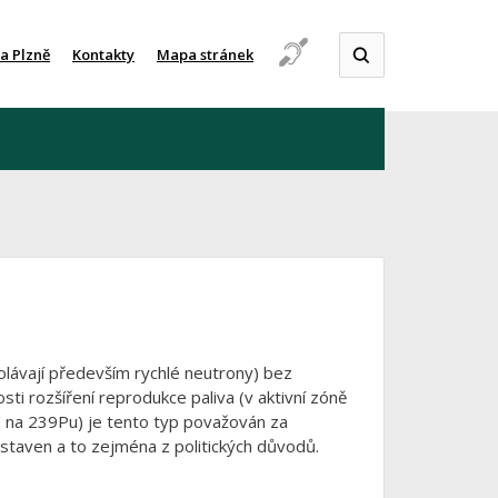
a Plzně
Kontakty
Mapa stránek
volávají především rychlé neutrony) bez
 rozšíření reprodukce paliva (v aktivní zóně
 na 239Pu) je tento typ považován za
staven a to zejména z politických důvodů.