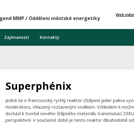
Web měst
agend MMP / Oddělení městské energetiky
Zajímavosti
Kontakty
Superphénix
Jedná se o francouzský rychlý reaktor (štěpení jader paliva vy
moderátoru, chlazený roztaveným sodíkem. Vzhledem k možnosti
dochází k tvorbě nového štěpného materiálu transmutací 238U
perspektivní. V současné době je tento reaktor dlouhodobě od