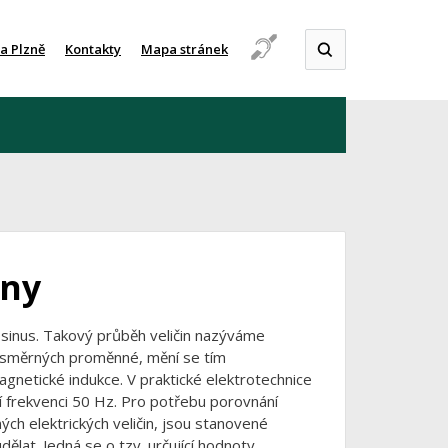
a Plzně
Kontakty
Mapa stránek
iny
cosinus. Takový průběh veličin nazýváme
jnosměrných proměnné, mění se tím
agnetické indukce. V praktické elektrotechnice
í frekvenci 50 Hz. Pro potřebu porovnání
ých elektrických veličin, jsou stanovené
lat. Jedná se o tzv. určující hodnoty