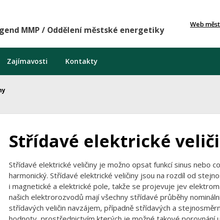
Web měst
agend MMP / Oddělení městské energetiky
Zajímavosti
Kontakty
ny
Střídavé elektrické velič
Střídavé elektrické veličiny je možno opsat funkcí sinus nebo 
harmonický. Střídavé elektrické veličiny jsou na rozdíl od ste
i magnetické a elektrické pole, takže se projevuje jev elektrom
našich elektrorozvodů mají všechny střídavé průběhy nomináln
střídavých veličin navzájem, případně střídavých a stejnosměrn
hodnoty, prostřednictvím kterých je možné takové porovnání udě