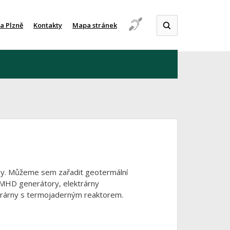
a Plzně
Kontakty
Mapa stránek
rny. Můžeme sem zařadit geotermální
 s MHD generátory, elektrárny
ktrárny s termojaderným reaktorem.