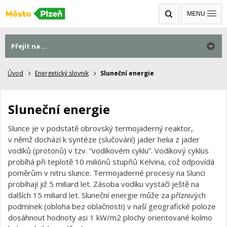
MENU
Přejít na ...
Úvod
Energetický slovnik
Sluneční energie
Sluneční energie
Slunce je v podstatě obrovský termojaderný reaktor,
v němž dochází k syntéze (slučování) jader helia z jader
vodíků (protonů) v tzv. “vodíkovém cyklu”. Vodíkový cyklus
probíhá při teplotě 10 miliónů stupňů Kelvina, což odpovídá
poměrům v nitru slunce. Termojaderné procesy na Slunci
probíhají již 5 miliard let. Zásoba vodíku vystačí ještě na
dalších 15 miliard let. Sluneční energie může za příznivých
podmínek (obloha bez oblačnosti) v naší geografické poloze
dosáhnout hodnoty asi 1 kW/m2 plochy orientované kolmo