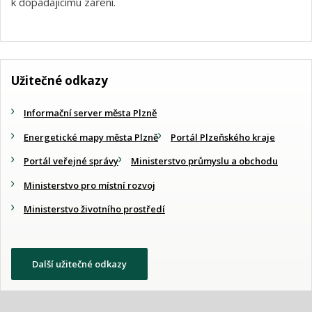
k dopadajícímu záření.
Užitečné odkazy
Informační server města Plzně
Energetické mapy města Plzně
Portál Plzeňského kraje
Portál veřejné správy
Ministerstvo průmyslu a obchodu
Ministerstvo pro místní rozvoj
Ministerstvo životního prostředí
Další užitečné odkazy