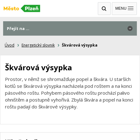
MENU
Přejít na ...
Úvod
Energetický slovnik
Škvárová výsypka
Škvárová výsypka
Prostor, v němž se shromažďuje popel a škvára. U starších
kotlů se škvárová výsypka nacházela pod roštem a na konci
pásového roštu. Pohybem pásového roštu prochází palivo
ohništěm a postupně vyhořívá. Zbylá škvára a popel na konci
roštu padají do škvárové výsypky.