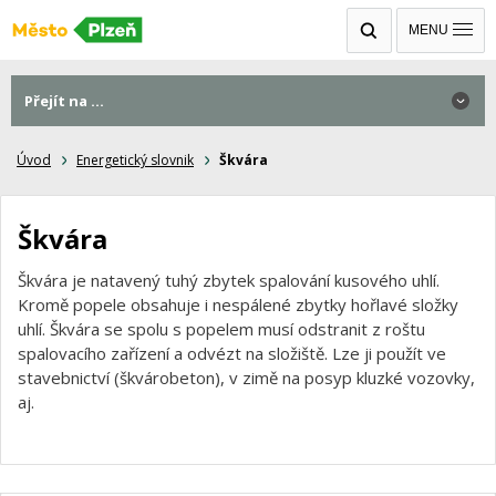
MENU
Přejít na ...
Úvod
Energetický slovnik
Škvára
Škvára
Škvára je natavený tuhý zbytek spalování kusového uhlí.
Kromě popele obsahuje i nespálené zbytky hořlavé složky
uhlí. Škvára se spolu s popelem musí odstranit z roštu
spalovacího zařízení a odvézt na složiště. Lze ji použít ve
stavebnictví (škvárobeton), v zimě na posyp kluzké vozovky,
aj.