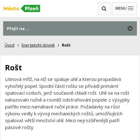
MENU
Přejít na ...
Úvod
Energetický slovnik
Rošt
Rošt
Litinová mříž, na níž se spaluje uhlí a kterou propadává
vyhořelý popel. Spodní částí roštu se přivádí primární
spalovací vzduch, jenž současně chladí rošt. Uhlí se na rošt
nahazovalo ručně a rovněž odstraňování popele z výsypky
patřilo mezi namáhavé ruční práce. Požadavky na růst
výkonu vedly k vývoji mechanických roštů, umožňujících
spalovat větší množství uhlí. Mezi nejrozšířenější patří
pásové rošty