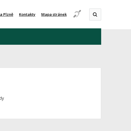
a Plzně
Kontakty
Mapa stránek
dy