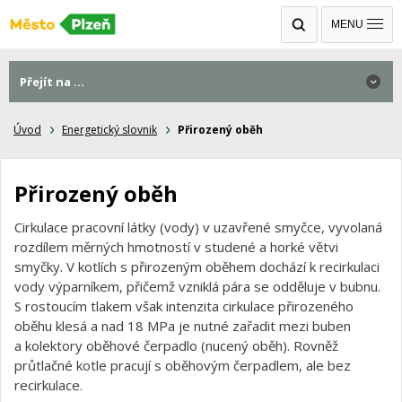
MENU
Přejít na ...
Úvod
Energetický slovnik
Přirozený oběh
Přirozený oběh
Cirkulace pracovní látky (vody) v uzavřené smyčce, vyvolaná
rozdílem měrných hmotností v studené a horké větvi
smyčky. V kotlích s přirozeným oběhem dochází k recirkulaci
vody výparníkem, přičemž vzniklá pára se odděluje v bubnu.
S rostoucím tlakem však intenzita cirkulace přirozeného
oběhu klesá a nad 18 MPa je nutné zařadit mezi buben
a kolektory oběhové čerpadlo (nucený oběh). Rovněž
průtlačné kotle pracují s oběhovým čerpadlem, ale bez
recirkulace.