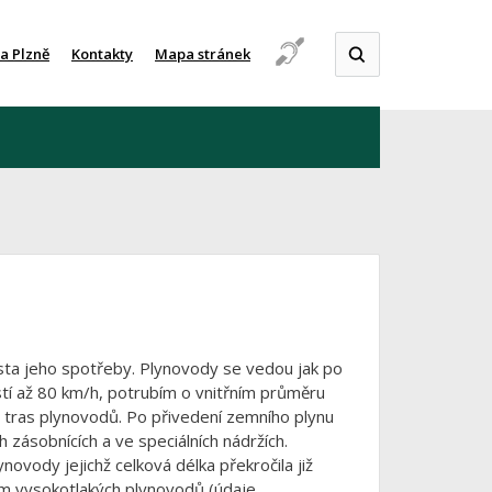
a Plzně
Kontakty
Mapa stránek
sta jeho spotřeby. Plynovody se vedou jak po
stí až 80 km/h, potrubím o vnitřním průměru
l tras plynovodů. Po přivedení zemního plynu
 zásobnících a ve speciálních nádržích.
ovody jejichž celková délka překročila již
km vysokotlakých plynovodů (údaje