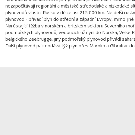
nezapočítávají regionální a městské středotlaké a nízkotlaké s
plynovodů vlastní Rusko v délce asi 215 000 km. Nejdelší ruský
plynovod - přivádí plyn do střední a západní Evropy, mimo jin
Narůstající těžba v norském a britském sektoru Severního moř
podmořských plynovodů, vedoucích už nyní do Norska, Velké 
belgického Zeebrugge. Jiný podmořský plynovod přivádí saharský
Další plynovod pak dodává týž plyn přes Maroko a Gibraltar do