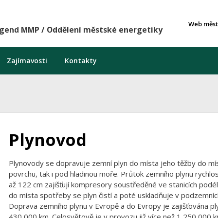
Web měst
agend MMP / Oddělení městské energetiky
Zajímavosti
Kontakty
Plynovod
Plynovody se dopravuje zemní plyn do místa jeho těžby do mí
povrchu, tak i pod hladinou moře. Průtok zemního plynu rychlo
až 122 cm zajišťují kompresory soustředěné ve stanicích podé
do místa spotřeby se plyn čistí a poté uskladňuje v podzemních
Doprava zemního plynu v Evropě a do Evropy je zajišťována plyn
430 000 km. Celosvětově je v provozu již více než 1 250 000 