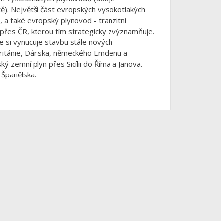
ítě). Největší část evropských vysokotlakých
, a také evropský plynovod - tranzitní
é přes ČR, kterou tím strategicky zvýznamňuje.
e si vynucuje stavbu stále nových
Británie, Dánska, německého Emdenu a
 zemní plyn přes Sicílii do Říma a Janova.
 Španělska.