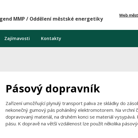
Web měst
agend MMP / Oddělení městské energetiky
Zajímavosti
Kontakty
Pásový dopravník
Zařízení umožňující plynulý transport paliva ze skládky do zás
nekonečný gumový pás poháněný elektromotorem. Na vrchní čá
dopravovaný materiál, na druhém konci se materiál vysypává. Př
pásu. K dopravě na větší vzdálenost lze použít několika pásový