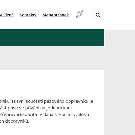
a Plzně
Kontakty
Mapa stránek
obníku. Hlavní součástí pásového dopravníku je
st pásu se přivádí na jednom konci
epravní kapacita je dána šířkou a rychlostí
ch dopravníků.