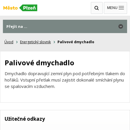
MENU
Přejít na ...
Úvod
Energetický slovnik
Palivové dmychadlo
Palivové dmychadlo
Dmychadlo dopravující zemní plyn pod potřebným tlakem do
hořáků. Vstupní přetlak musí zajistit dokonalé smíchání plynu
se spalovacím vzduchem.
Užitečné odkazy