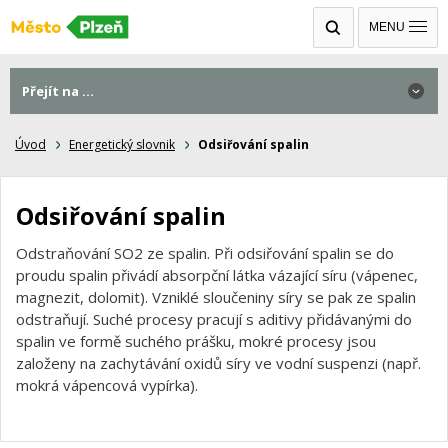
MENU
Přejít na ...
Úvod
Energetický slovnik
Odsiřování spalin
Odsiřování spalin
Odstraňování SO2 ze spalin. Při odsiřování spalin se do
proudu spalin přivádí absorpční látka vázající síru (vápenec,
magnezit, dolomit). Vzniklé sloučeniny síry se pak ze spalin
odstraňují. Suché procesy pracují s aditivy přidávanými do
spalin ve formě suchého prášku, mokré procesy jsou
založeny na zachytávání oxidů síry ve vodní suspenzi (např.
mokrá vápencová vypírka).