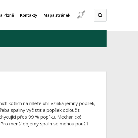
a Plzně
Kontakty
Mapa stránek
ích kotlích na mleté uhlí vzniká jemný popílek,
ba spaliny vyčistit a popílek odloučit.
chycující přes 99 % popílku. Mechanické
. Pro menší objemy spalin se mohou použít