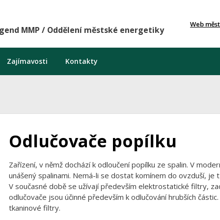
Web měst
agend MMP / Oddělení městské energetiky
Zajímavosti
Kontakty
Odlučovače popílku
Zařízení, v němž dochází k odloučení popílku ze spalin. V modern
unášený spalinami. Nemá-li se dostat komínem do ovzduší, je tře
V současné době se užívají především elektrostatické filtry, za
odlučovače jsou účinné především k odlučování hrubších částic
tkaninové filtry.