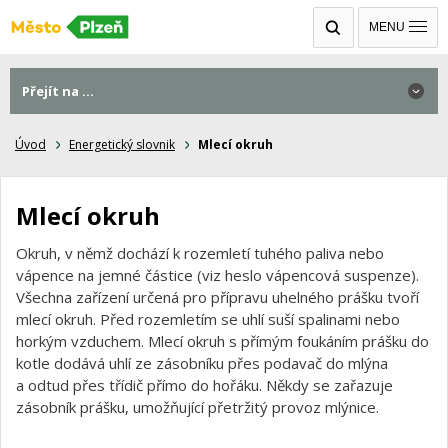
MENU
Přejít na ...
Úvod
Energetický slovnik
Mlecí okruh
Mlecí okruh
Okruh, v němž dochází k rozemletí tuhého paliva nebo
vápence na jemné částice (viz heslo vápencová suspenze).
Všechna zařízení určená pro přípravu uhelného prášku tvoří
mlecí okruh. Před rozemletím se uhlí suší spalinami nebo
horkým vzduchem. Mlecí okruh s přímým foukáním prášku do
kotle dodává uhlí ze zásobníku přes podavač do mlýna
a odtud přes třídič přímo do hořáku. Někdy se zařazuje
zásobník prášku, umožňující přetržitý provoz mlýnice.