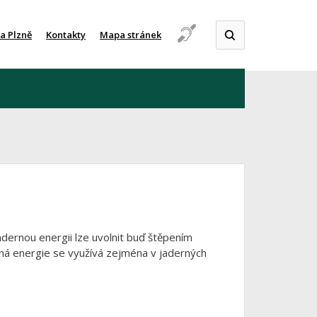
a Plzně
Kontakty
Mapa stránek
adernou energii lze uvolnit buď štěpením
erná energie se využívá zejména v jaderných