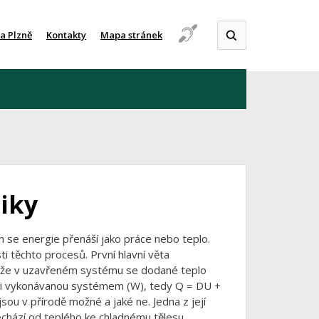
a Plzně
Kontakty
Mapa stránek
iky
 se energie přenáší jako práce nebo teplo.
i těchto procesů. První hlavní věta
, že v uzavřeném systému se dodané teplo
ráci vykonávanou systémem (W), tedy Q = DU +
ou v přírodě možné a jaké ne. Jedna z její
echází od teplého ke chladnému tělesu,