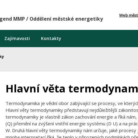
Web měst
agend MMP / Oddělení městské energetiky
Zajímavosti
Kontakty
ky
Hlavní věta termodynam
Termodynamika je vědní obor zabývající se procesy, ve kterých
Hlavní věty termodynamiky představují nejdůležitější zákonitost
termodynamiky je vlastně zákon zachování energie a říká nám
(Q) přemění na zvýšení vnitřní energie systému (D U) a na p
W. Druhá hlavní věty termodynamiky nám určuje, jaké procesy js
mnoha interpretací říká, že teplo v přirozených podmínkách př