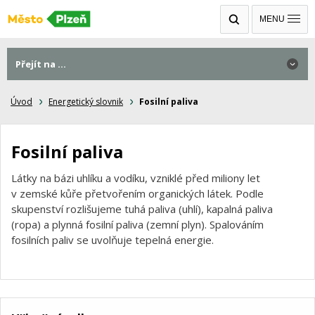
MENU
Přejít na ...
Úvod
Energetický slovnik
Fosilní paliva
Fosilní paliva
Látky na bázi uhlíku a vodíku, vzniklé před miliony let
v zemské kůře přetvořením organických látek. Podle
skupenství rozlišujeme tuhá paliva (uhlí), kapalná paliva
(ropa) a plynná fosilní paliva (zemní plyn). Spalováním
fosilních paliv se uvolňuje tepelná energie.