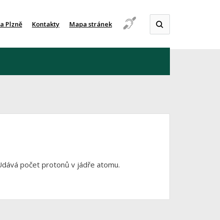
a Plzně
Kontakty
Mapa stránek
 Udává počet protonů v jádře atomu.